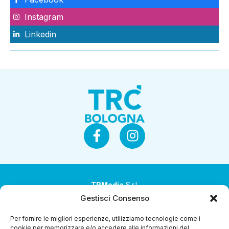
Instagram
Linkedin
TRMedia
S.r.l.
Gestisci Consenso
Società a socio unico
Per fornire le migliori esperienze, utilizziamo tecnologie come i
Società sottoposta ad attività di direzione e
cookie per memorizzare e/o accedere alle informazioni del