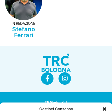
IN REDAZIONE
Stefano
Ferrari
TRMedia
S.r.l.
Gestisci Consenso
Società a socio unico