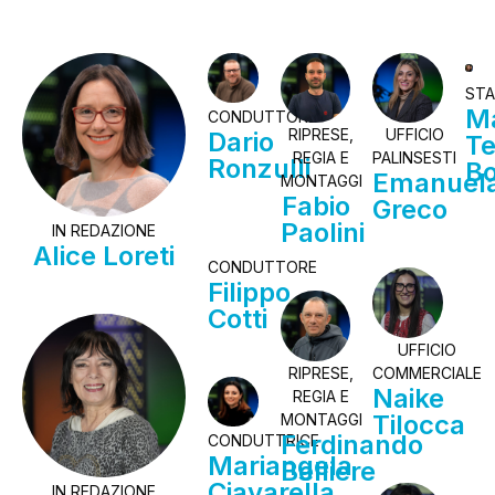
STA
Ma
CONDUTTORE
RIPRESE,
UFFICIO
Dario
Te
REGIA E
PALINSESTI
Ronzulli
B
Emanuel
MONTAGGI
Fabio
Greco
Paolini
IN REDAZIONE
Alice Loreti
CONDUTTORE
Filippo
Cotti
UFFICIO
RIPRESE,
COMMERCIALE
Naike
REGIA E
Tilocca
MONTAGGI
Ferdinando
CONDUTTRICE
Mariangela
Belliere
Ciavarella
IN REDAZIONE