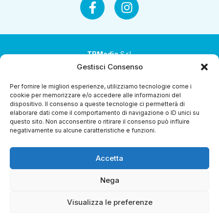
TRMedia
S.r.l.
Gestisci Consenso
Società a socio unico
Per fornire le migliori esperienze, utilizziamo tecnologie come i
Società sottoposta ad attività di direzione e
cookie per memorizzare e/o accedere alle informazioni del
coordinamento da parte di Coop Alleanza 3.0 Soc. Coop.
dispositivo. Il consenso a queste tecnologie ci permetterà di
elaborare dati come il comportamento di navigazione o ID unici su
Sede legale: via Ragazzi del ’99 nr. 51 42124 Reggio Emilia
questo sito. Non acconsentire o ritirare il consenso può influire
(RE)
negativamente su alcune caratteristiche e funzioni.
P.Iva 00651840365
Accetta
Capitale sociale € 1.040.000 i.v.
Home
I Programmi
Diretta Streaming
Guida Tv
Chi
Nega
Siamo
Contatti
Gerenza
Whistleblowing
Visualizza le preferenze