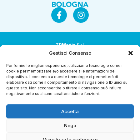
TRMedia
S.r.l.
Gestisci Consenso
Società a socio unico
Per fornire le migliori esperienze, utilizziamo tecnologie come i
Società sottoposta ad attività di direzione e
cookie per memorizzare e/o accedere alle informazioni del
coordinamento da parte di Coop Alleanza 3.0 Soc. Coop.
dispositivo. Il consenso a queste tecnologie ci permetterà di
elaborare dati come il comportamento di navigazione o ID unici su
Sede legale: via Ragazzi del ’99 nr. 51 42124 Reggio Emilia
questo sito. Non acconsentire o ritirare il consenso può influire
(RE)
negativamente su alcune caratteristiche e funzioni.
P.Iva 00651840365
Accetta
Capitale sociale € 1.040.000 i.v.
Home
I Programmi
Diretta Streaming
Guida Tv
Chi
Nega
Siamo
Contatti
Gerenza
Whistleblowing
Visualizza le preferenze