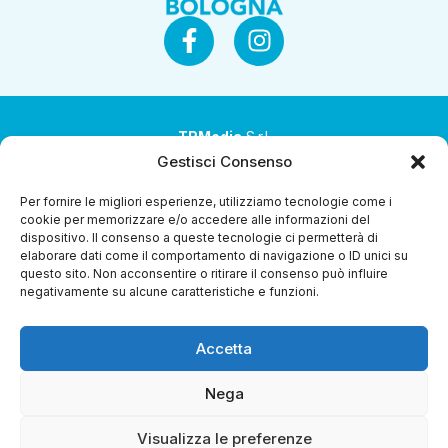
TRMedia
S.r.l.
Gestisci Consenso
Società a socio unico
Per fornire le migliori esperienze, utilizziamo tecnologie come i
Società sottoposta ad attività di direzione e
cookie per memorizzare e/o accedere alle informazioni del
coordinamento da parte di Coop Alleanza 3.0 Soc. Coop.
dispositivo. Il consenso a queste tecnologie ci permetterà di
elaborare dati come il comportamento di navigazione o ID unici su
Sede legale: via Ragazzi del ’99 nr. 51 42124 Reggio Emilia
questo sito. Non acconsentire o ritirare il consenso può influire
(RE)
negativamente su alcune caratteristiche e funzioni.
P.Iva 00651840365
Accetta
Capitale sociale € 1.040.000 i.v.
Home
I Programmi
Diretta Streaming
Guida Tv
Chi
Nega
Siamo
Contatti
Gerenza
Whistleblowing
Visualizza le preferenze