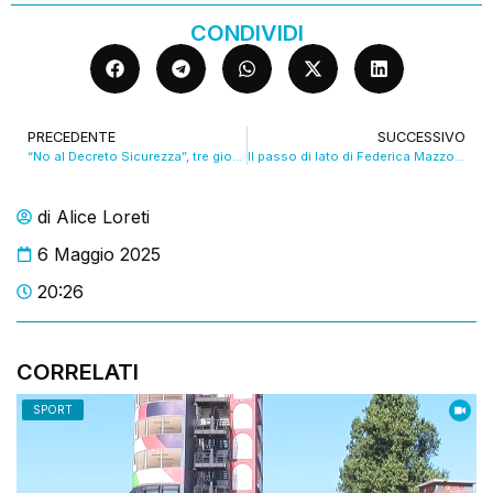
CONDIVIDI
PRECEDENTE
SUCCESSIVO
“No al Decreto Sicurezza”, tre giorni senza udienze per i penalisti. VIDEO
Il passo di lato di Federica Mazzoni: “Non mi candido per il bis nel Pd di Bologna”. VIDEO
di
Alice Loreti
6 Maggio 2025
20:26
CORRELATI
SPORT