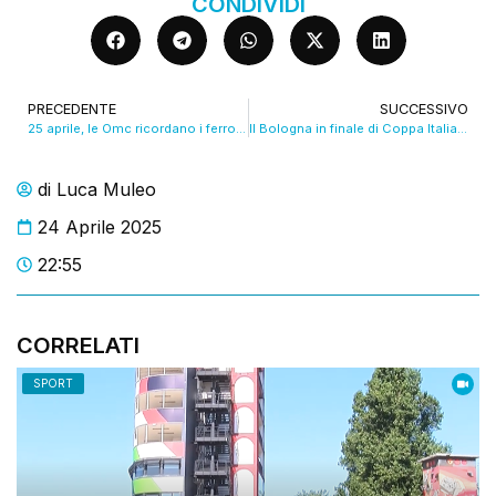
CONDIVIDI
PRECEDENTE
SUCCESSIVO
25 aprile, le Omc ricordano i ferrovieri morti per la libertà. VIDEO
Il Bologna in finale di Coppa Italia, esplode la festa dei tifosi. VIDEO
di
Luca Muleo
24 Aprile 2025
22:55
CORRELATI
SPORT