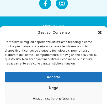
TRMedia
S.r.l.
Gestisci Consenso
Società a socio unico
Per fornire le migliori esperienze, utilizziamo tecnologie come i
Società sottoposta ad attività di direzione e
cookie per memorizzare e/o accedere alle informazioni del
coordinamento da parte di Coop Alleanza 3.0 Soc. Coop.
dispositivo. Il consenso a queste tecnologie ci permetterà di
elaborare dati come il comportamento di navigazione o ID unici su
Sede legale: via Ragazzi del ’99 nr. 51 42124 Reggio Emilia
questo sito. Non acconsentire o ritirare il consenso può influire
(RE)
negativamente su alcune caratteristiche e funzioni.
P.Iva 00651840365
Accetta
Capitale sociale € 1.040.000 i.v.
Home
I Programmi
Diretta Streaming
Guida Tv
Chi
Nega
Siamo
Contatti
Gerenza
Whistleblowing
Visualizza le preferenze