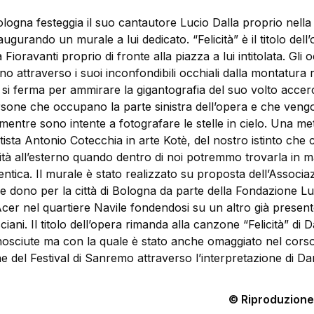
logna festeggia il suo cantautore Lucio Dalla proprio nella
ugurando un murale a lui dedicato. “Felicità” è il titolo dell
a Fioravanti proprio di fronte alla piazza a lui intitolata. Gli 
o attraverso i suoi inconfondibili occhiali dalla montatura
 si ferma per ammirare la gigantografia del suo volto accer
ersone che occupano la parte sinistra dell’opera e che ven
entre sono intente a fotografare le stelle in cielo. Una me
artista Antonio Cotecchia in arte Kotè, del nostro istinto che 
cità all’esterno quando dentro di noi potremmo trovarla in 
ntica. Il murale è stato realizzato su proposta dell’Associa
dono per la città di Bologna da parte della Fondazione Lu
Acer nel quartiere Navile fondendosi su un altro già presen
sciani. Il titolo dell’opera rimanda alla canzone “Felicità” di 
osciute ma con la quale è stato anche omaggiato nel corso
e del Festival di Sanremo attraverso l’interpretazione di D
© Riproduzione