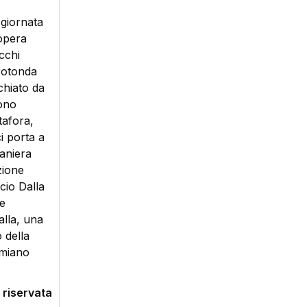
 giornata
’opera
occhi
 rotonda
chiato da
gono
tafora,
ci porta a
maniera
zione
cio Dalla
te
Dalla, una
 della
amiano
 riservata