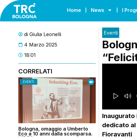
Home
News
I Pro
Eventi
di
Giulia Leonelli
Bologn
4 Marzo 2025
“Felici
18:01
CORRELATI
EVENTI
Inaugurato 
dedicato al 
Bologna, omaggio a Umberto
Eco a 10 anni dalla scomparsa.
Fioravanti