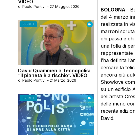
VIDEO
di
Paolo Pontivi
-
27 Maggio, 2026
BOLOGNA –
Bo
del 4 marzo ina
realizzata in vi
EVENTI
marroni scrutan
chi passa e chi
una folla di p
rappresentate m
l’ha definita l’
cercare la feli
David Quammen a Tecnopolis:
ancora più aute
“Il pianeta è a rischio”. VIDEO
di
Paolo Pontivi
-
21 Marzo, 2026
Showlove come 
su un edificio 
dell’artista Cre
EVENTI
delle meno con
recente edizion
David.