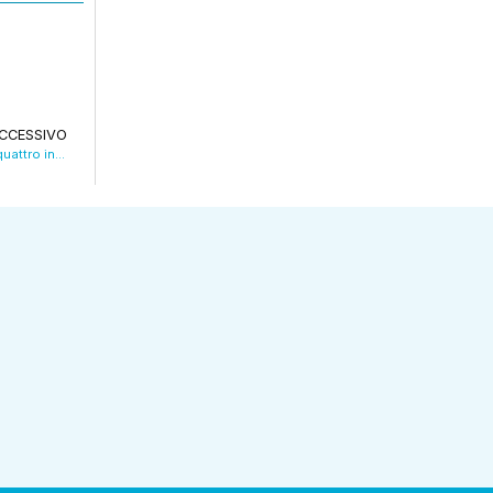
CCESSIVO
Incendio distrugge appartamento a Imola, quattro intossicati