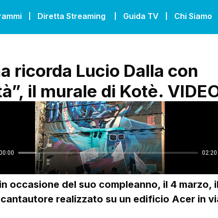
grammi
Diretta Streaming
Guida TV
Chi Siamo
a ricorda Lucio Dalla con
tà”, il murale di Kotè. VIDE
in occasione del suo compleanno, il 4 marzo, i
cantautore realizzato su un edificio Acer in vi