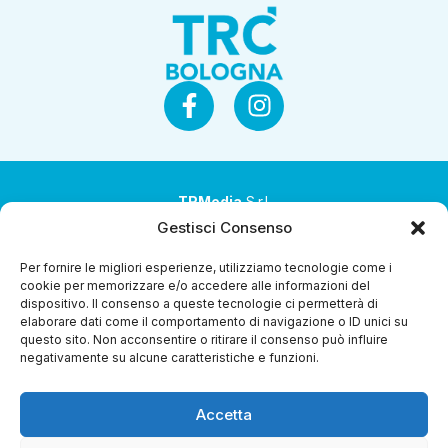
TRMedia
S.r.l.
Gestisci Consenso
Società a socio unico
Per fornire le migliori esperienze, utilizziamo tecnologie come i
Società sottoposta ad attività di direzione e
cookie per memorizzare e/o accedere alle informazioni del
coordinamento da parte di Coop Alleanza 3.0 Soc. Coop.
dispositivo. Il consenso a queste tecnologie ci permetterà di
elaborare dati come il comportamento di navigazione o ID unici su
Sede legale: via Ragazzi del ’99 nr. 51 42124 Reggio Emilia
questo sito. Non acconsentire o ritirare il consenso può influire
(RE)
negativamente su alcune caratteristiche e funzioni.
P.Iva 00651840365
Accetta
Capitale sociale € 1.040.000 i.v.