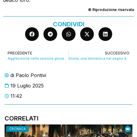
© Riproduzione riservata
CONDIVIDI
PRECEDENTE
SUCCESSIVO
Aggressione nella sezione giovani adulti al carcere della Dozza. VIDEO
Imola, una domenica nel segno del rock: arrivano gli AC/DC
di
Paolo Pontivi
19 Luglio 2025
11:42
CORRELATI
CRONACA