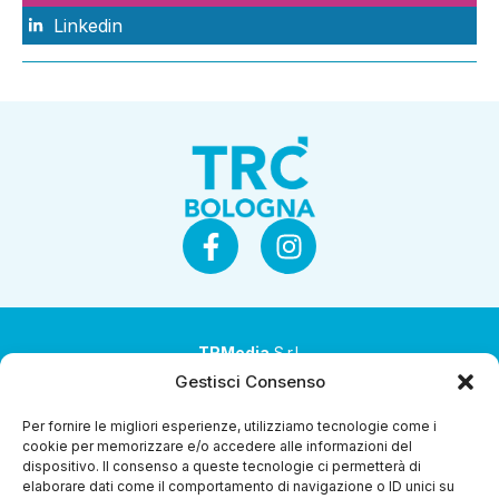
Linkedin
TRMedia
S.r.l.
Gestisci Consenso
Società a socio unico
Per fornire le migliori esperienze, utilizziamo tecnologie come i
Società sottoposta ad attività di direzione e
cookie per memorizzare e/o accedere alle informazioni del
coordinamento da parte di Coop Alleanza 3.0 Soc. Coop.
dispositivo. Il consenso a queste tecnologie ci permetterà di
elaborare dati come il comportamento di navigazione o ID unici su
Sede legale: via Ragazzi del ’99 nr. 51 42124 Reggio Emilia