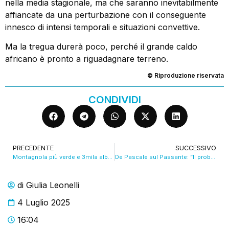
nella media stagionale, ma che saranno inevitabilmente
affiancate da una perturbazione con il conseguente
innesco di intensi temporali e situazioni convettive.
Ma la tregua durerà poco, perché il grande caldo
africano è pronto a riguadagnare terreno.
© Riproduzione riservata
CONDIVIDI
PRECEDENTE
SUCCESSIVO
Montagnola più verde e 3mila alberi in più in città. VIDEO
De Pascale sul Passante: “Il problema non sono le modifiche ma iniziare i lavori”. VIDEO
di
Giulia Leonelli
4 Luglio 2025
16:04