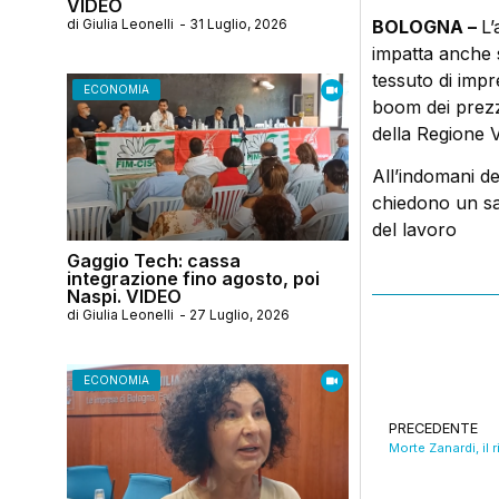
VIDEO
di
Giulia Leonelli
-
31 Luglio, 2026
BOLOGNA –
L’
impatta anche 
tessuto di impre
ECONOMIA
boom dei prezzi
della Regione 
All’indomani de
chiedono un salt
del lavoro
Gaggio Tech: cassa
integrazione fino agosto, poi
Naspi. VIDEO
di
Giulia Leonelli
-
27 Luglio, 2026
ECONOMIA
PRECEDENTE