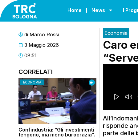
Home
News
I Pro
Economia
di
Marco Rossi
Caro e
3 Maggio 2026
“Serve
08:51
CORRELATI
ECONOMIA
All’indomani
risponde anc
Confindustria: “Gli investimenti
parte delle i
tengono, ma meno burocrazia”.