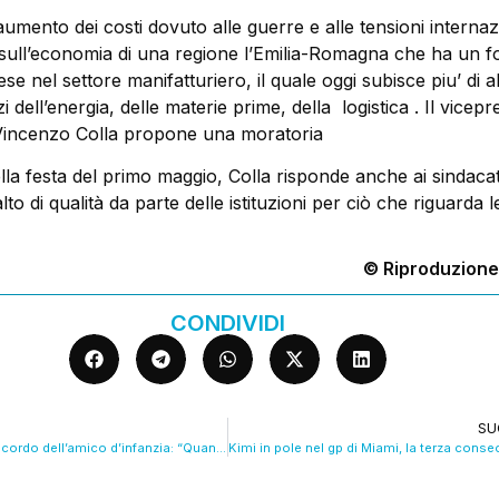
aumento dei costi dovuto alle guerre e alle tensioni internaz
sull’economia di una regione l’Emilia-Romagna che ha un f
se nel settore manifatturiero, il quale oggi subisce piu’ di altr
 dell’energia, delle materie prime, della logistica . Il vicepr
Vincenzo Colla propone una moratoria
lla festa del primo maggio, Colla risponde anche ai sindaca
o di qualità da parte delle istituzioni per ciò che riguarda l
© Riproduzione
CONDIVIDI
SU
Morte Zanardi, il ricordo dell’amico d’infanzia: “Quante sgommate”. VIDEO