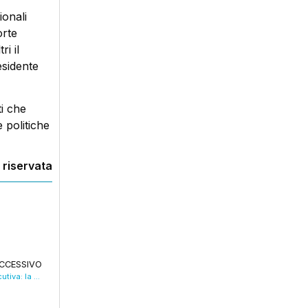
ionali
orte
i il
esidente
ti che
e politiche
 riservata
CCESSIVO
Kimi in pole nel gp di Miami, la terza consecutiva: la dedica a Zanardi