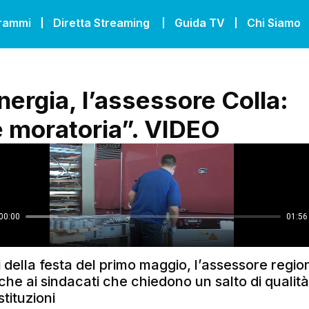
grammi
Diretta Streaming
Guida TV
Chi Siamo
nergia, l’assessore Colla:
 moratoria”. VIDEO
 della festa del primo maggio, l’assessore regio
he ai sindacati che chiedono un salto di qualit
stituzioni