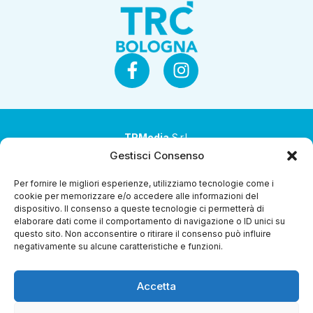
TRMedia
S.r.l.
Gestisci Consenso
Società a socio unico
Per fornire le migliori esperienze, utilizziamo tecnologie come i
Società sottoposta ad attività di direzione e
cookie per memorizzare e/o accedere alle informazioni del
coordinamento da parte di Coop Alleanza 3.0 Soc. Coop.
dispositivo. Il consenso a queste tecnologie ci permetterà di
elaborare dati come il comportamento di navigazione o ID unici su
Sede legale: via Ragazzi del ’99 nr. 51 42124 Reggio Emilia
questo sito. Non acconsentire o ritirare il consenso può influire
(RE)
negativamente su alcune caratteristiche e funzioni.
P.Iva 00651840365
Accetta
Capitale sociale € 1.040.000 i.v.