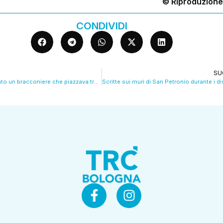
© Riproduzione
CONDIVIDI
SU
Ozzano, denunciato un bracconiere che piazzava trappole nei boschi