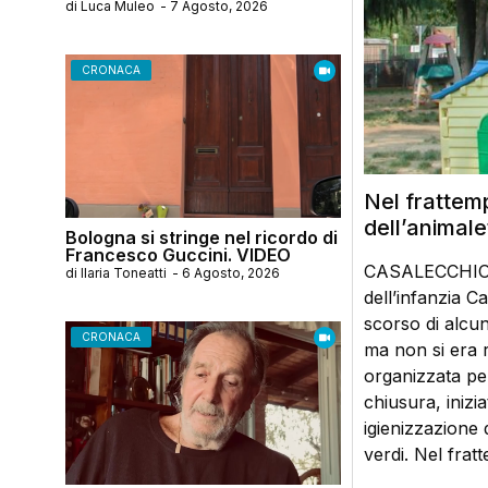
di
Luca Muleo
-
7 Agosto, 2026
CRONACA
Nel frattemp
dell’animale
Bologna si stringe nel ricordo di
Francesco Guccini. VIDEO
CASALECCHIO D
di
Ilaria Toneatti
-
6 Agosto, 2026
dell’infanzia C
scorso di alcun
CRONACA
ma non si era r
organizzata per
chiusura, inizi
igienizzazione 
verdi. Nel frat