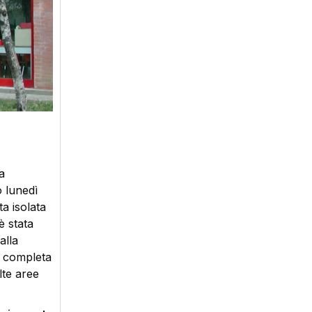
a
o lunedì
a isolata
è stata
alla
 e completa
lte aree