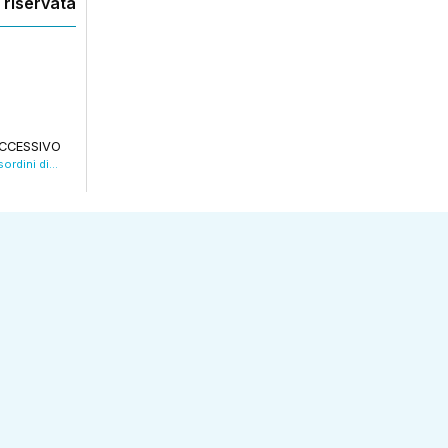
 riservata
CCESSIVO
Scritte sui muri di San Petronio durante i disordini di sabato