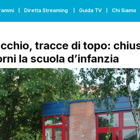
grammi
Diretta Streaming
Guida TV
Chi Siamo
cchio, tracce di topo: chiu
rni la scuola d’infanzia