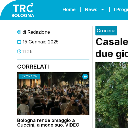
Home
News
I Pro
Cronaca
di
Redazione
Casale
15 Gennaio 2025
due gio
11:16
CORRELATI
CRONACA
Bologna rende omaggio a
Guccini, a modo suo. VIDEO