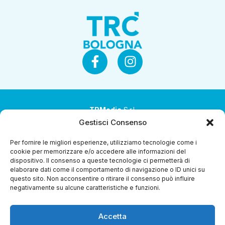
TRMedia
S.r.l.
Gestisci Consenso
Società a socio unico
Per fornire le migliori esperienze, utilizziamo tecnologie come i
Società sottoposta ad attività di direzione e
cookie per memorizzare e/o accedere alle informazioni del
coordinamento da parte di Coop Alleanza 3.0 Soc. Coop.
dispositivo. Il consenso a queste tecnologie ci permetterà di
elaborare dati come il comportamento di navigazione o ID unici su
Sede legale: via Ragazzi del ’99 nr. 51 42124 Reggio Emilia
questo sito. Non acconsentire o ritirare il consenso può influire
(RE)
negativamente su alcune caratteristiche e funzioni.
P.Iva 00651840365
Accetta
Capitale sociale € 1.040.000 i.v.