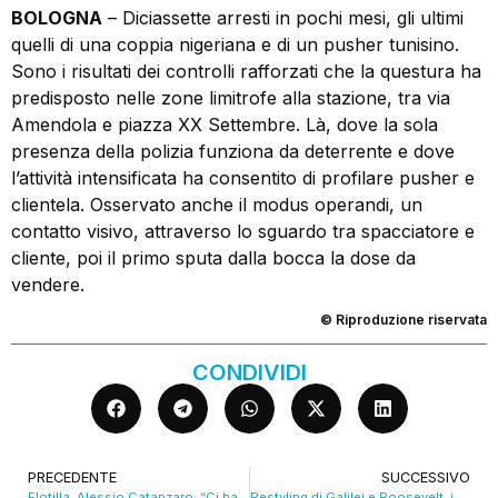
BOLOGNA
– Diciassette arresti in pochi mesi, gli ultimi
quelli di una coppia nigeriana e di un pusher tunisino.
Sono i risultati dei controlli rafforzati che la questura ha
predisposto nelle zone limitrofe alla stazione, tra via
Amendola e piazza XX Settembre. Là, dove la sola
presenza della polizia funziona da deterrente e dove
l’attività intensificata ha consentito di profilare pusher e
clientela. Osservato anche il modus operandi, un
contatto visivo, attraverso lo sguardo tra spacciatore e
cliente, poi il primo sputa dalla bocca la dose da
vendere.
© Riproduzione riservata
CONDIVIDI
PRECEDENTE
SUCCESSIVO
Flotilla, Alessio Catanzaro: “Ci hanno tenuto in una nave lager”. Video
Restyling di Galilei e Roosevelt, i progetti delle nuove piazze. VIDEO