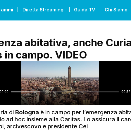
grammi
Diretta Streaming
Guida TV
Chi Siamo
nza abitativa, anche Curia
s in campo. VIDEO
ria di
Bologna
è in campo per l’emergenza abita
o ad hoc insieme alla Caritas. Lo assicura il car
i, arcivescovo e presidente Cei