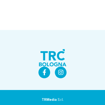
TRMedia
S.r.l.