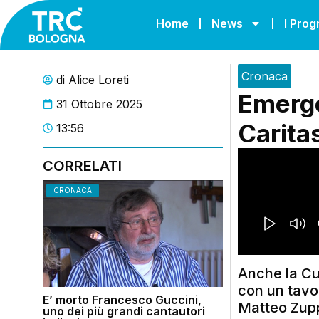
Home
News
I Pro
Cronaca
di
Alice Loreti
Emerge
31 Ottobre 2025
Carita
13:56
CORRELATI
CRONACA
Anche la Cu
con un tavol
E’ morto Francesco Guccini,
Matteo Zupp
uno dei più grandi cantautori