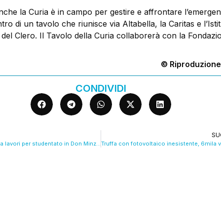
che la Curia è in campo per gestire e affrontare l’emerge
ntro di un tavolo che riunisce via Altabella, la Caritas e l’Istit
del Clero. Il Tavolo della Curia collaborerà con la Fondazi
© Riproduzione
CONDIVIDI
SU
Casa, Lepore: “Ora lavori per studentato in Don Minzoni”. E Fondazione abitare è priorità. VIDEO