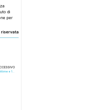
nza
uto di
one per
 riservata
CCESSIVO
Truffa con fotovoltaico inesistente, 6mila vittime e 10 indagati