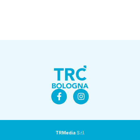
TRMedia
S.r.l.