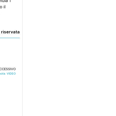
mula 1
 il
.
 riservata
CCESSIVO
mola. VIDEO