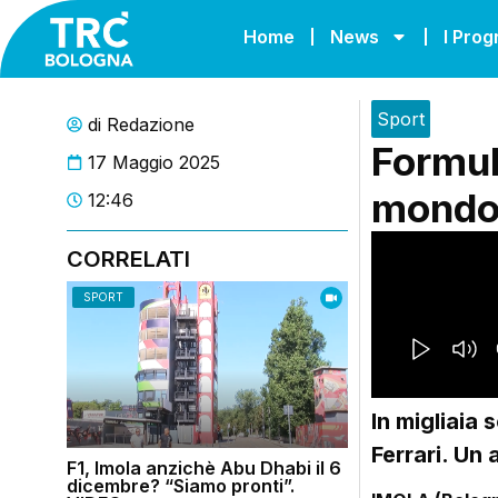
Home
News
I Pro
Sport
di
Redazione
Formula
17 Maggio 2025
mondo 
12:46
CORRELATI
SPORT
In migliaia 
Ferrari. Un 
F1, Imola anzichè Abu Dhabi il 6
dicembre? “Siamo pronti”.