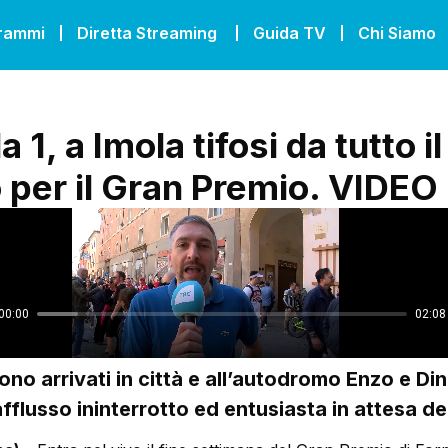
grammi
Diretta Streaming
Guida TV
Chi Siamo
 1, a Imola tifosi da tutto il
per il Gran Premio. VIDEO
sono arrivati in città e all’autodromo Enzo e Di
afflusso ininterrotto ed entusiasta in attesa de