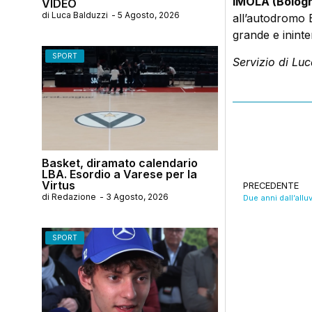
IMOLA (Bologn
VIDEO
di
Luca Balduzzi
-
5 Agosto, 2026
all’autodromo E
grande e ininter
SPORT
Servizio di Lu
Basket, diramato calendario
LBA. Esordio a Varese per la
Virtus
PRECEDENTE
di
Redazione
-
3 Agosto, 2026
SPORT