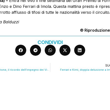
a) –
Entra nel vivo il fine settimana del Gran Premio di For
nzo e Dino Ferrari di Imola. Questa mattina presto è ripreso
rotto afflusso di tifosi di tutte le nazionalità verso il circuito
ca Balduzzi
© Riproduzione
CONDIVIDI
SU
Due anni dall’alluvione, il ricordo dell’impegno dei Vigili del Fuoco VIDEO
Ferrari e Kimi, doppia delusione a I