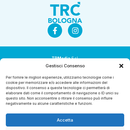
TRMedia
S.r.l.
Gestisci Consenso
Società a socio unico
Per fornire le migliori esperienze, utilizziamo tecnologie come i
Società sottoposta ad attività di direzione e
cookie per memorizzare e/o accedere alle informazioni del
coordinamento da parte di Coop Alleanza 3.0 Soc. Coop.
dispositivo. Il consenso a queste tecnologie ci permetterà di
elaborare dati come il comportamento di navigazione o ID unici su
Sede legale: via Ragazzi del ’99 nr. 51 42124 Reggio Emilia
questo sito. Non acconsentire o ritirare il consenso può influire
(RE)
negativamente su alcune caratteristiche e funzioni.
P.Iva 00651840365
Accetta
Capitale sociale € 1.040.000 i.v.