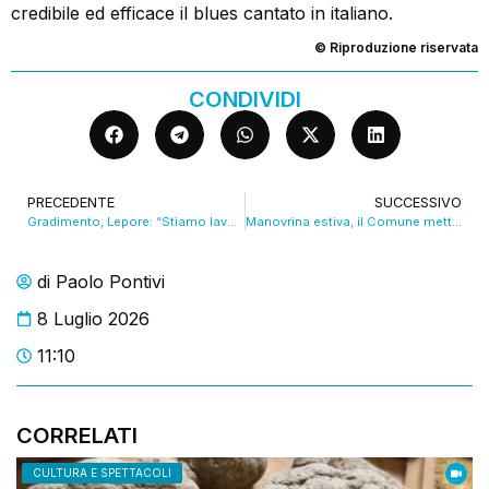
credibile ed efficace il blues cantato in italiano.
© Riproduzione riservata
CONDIVIDI
PRECEDENTE
SUCCESSIVO
Gradimento, Lepore: “Stiamo lavorando per i bolognesi”. VIDEO
Manovrina estiva, il Comune mette 350mila euro all’anno per due anni per climatizzare le scuole. VIDEO
di
Paolo Pontivi
8 Luglio 2026
11:10
CORRELATI
CULTURA E SPETTACOLI