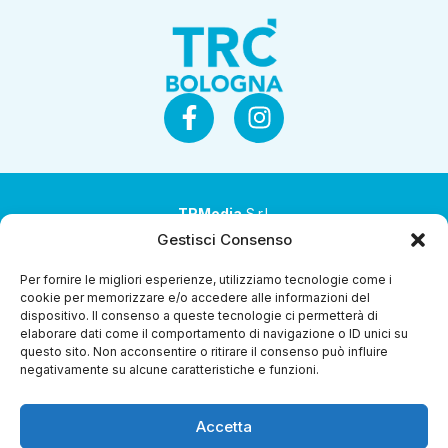
TRMedia
S.r.l.
Gestisci Consenso
Società a socio unico
Per fornire le migliori esperienze, utilizziamo tecnologie come i
Società sottoposta ad attività di direzione e
cookie per memorizzare e/o accedere alle informazioni del
coordinamento da parte di Coop Alleanza 3.0 Soc. Coop.
dispositivo. Il consenso a queste tecnologie ci permetterà di
elaborare dati come il comportamento di navigazione o ID unici su
Sede legale: via Ragazzi del ’99 nr. 51 42124 Reggio Emilia
questo sito. Non acconsentire o ritirare il consenso può influire
(RE)
negativamente su alcune caratteristiche e funzioni.
P.Iva 00651840365
Accetta
Capitale sociale € 1.040.000 i.v.