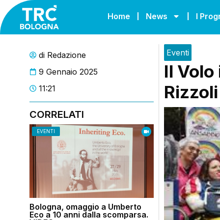
Home
News
I Pro
Eventi
di
Redazione
Il Volo
9 Gennaio 2025
Rizzoli
11:21
CORRELATI
EVENTI
Bologna, omaggio a Umberto
Eco a 10 anni dalla scomparsa.