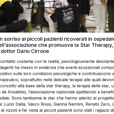
 sorriso ai piccoli pazienti ricoverati in ospedal
dell’associazione che promuove la Star Therapy,
 dottor Dario Cirrone
 contatto costante con la realtà, psicologicamente desolante
degenti ha messo in evidenza che eventi eccezionali comp
ositivo sulle loro condizioni psicologiche e contribuiscono 
erapeutico, soprattutto nelle delicate terapie alle quali devo
l concetto alla base della star therapy, la terapia delle star,
o da Ansabbio, l’associazione nazionale spettacolo a benefic
dale. Sono tantissime le star che hanno aderito al progetto
ni: Lucio Dalla, Vasco Rossi, Gianna Nannini, Renato Zero, 
l rizzoli a far visita ai piccoli pazienti sono stati i ragazzi de