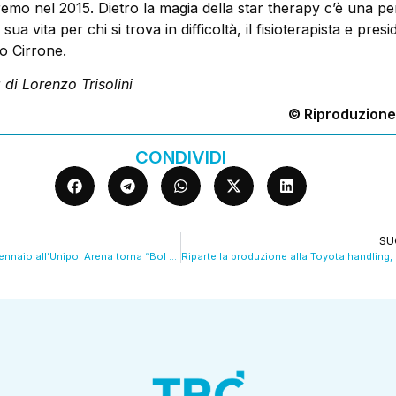
remo nel 2015. Dietro la magia della star therapy c’è una p
 sua vita per chi si trova in difficoltà, il fisioterapista e presi
o Cirrone.
 di Lorenzo Trisolini
© Riproduzione
CONDIVIDI
SU
Pattinaggio, il 5 gennaio all’Unipol Arena torna “Bol on ice”. VIDEO