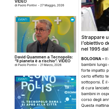
VIDEO
di
Paolo Pontivi
-
27 Maggio, 2026
EVENTI
Strappare un
l’obiettivo 
nel 1995 dal
David Quammen a Tecnopolis:
BOLOGNA –
Il
“Il pianeta è a rischio”. VIDEO
bambini lungo 
di
Paolo Pontivi
-
21 Marzo, 2026
forte impatto p
certo effetto t
EVENTI
sottoporsi. È i
di cura lanciat
bambini in ospe
corso degli an
Questa mattina a