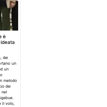
e è
 ideata
, dei
ortano un
ad un
no
 un metodo
io dei
 nel
Ligabue.
 Il volo,