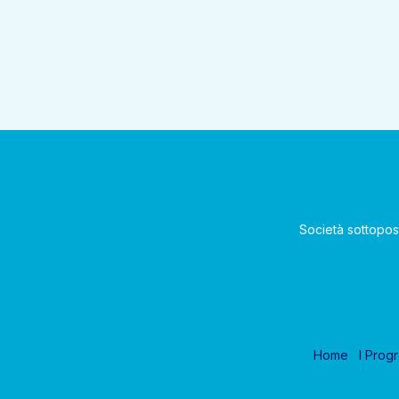
Società sottopos
Home
I Prog