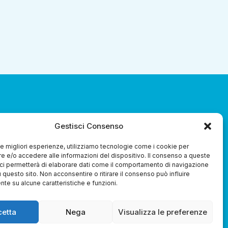
Gestisci Consenso
za 3.0 Soc. Coop.
 le migliori esperienze, utilizziamo tecnologie come i cookie per
 e/o accedere alle informazioni del dispositivo. Il consenso a queste
ci permetterà di elaborare dati come il comportamento di navigazione
u questo sito. Non acconsentire o ritirare il consenso può influire
te su alcune caratteristiche e funzioni.
Whistleblowing
cetta
Nega
Visualizza le preferenze