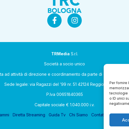
TRMedia
S.r.l.
Società a socio unico
ta ad attività di direzione e coordinamento da parte di Coop Allean
Per fornire
Sede legale: via Ragazzi del ’99 nr. 51 42124 Reggio Emilia (RE)
memorizzare
tecnologie 
P.Iva 00651840365
o ID unici s
negativamen
Capitale sociale € 1.040.000 i.v.
rammi
Diretta Streaming
Guida Tv
Chi Siamo
Contatti
Gerenza
Ac