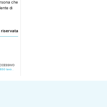
ersona che
dente di
 riservata
CCESSIVO
Riparte la produzione alla Toyota handling, 650 lavoratori tornano in azienda. VIDEO