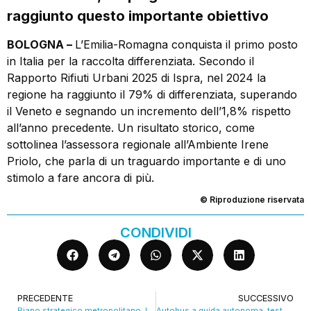
raggiunto questo importante obiettivo
BOLOGNA –
L’Emilia-Romagna conquista il primo posto
in Italia per la raccolta differenziata. Secondo il
Rapporto Rifiuti Urbani 2025 di Ispra, nel 2024 la
regione ha raggiunto il 79% di differenziata, superando
il Veneto e segnando un incremento dell’1,8% rispetto
all’anno precedente. Un risultato storico, come
sottolinea l’assessora regionale all’Ambiente Irene
Priolo, che parla di un traguardo importante e di uno
stimolo a fare ancora di più.
© Riproduzione riservata
CONDIVIDI
PRECEDENTE
SUCCESSIVO
Piano strategico metropolitano, le sfide di “Bologna nel mondo che cambia”. VIDEO
Autobus a guida autonoma, test di Tper all’autodromo di Imola. VIDEO