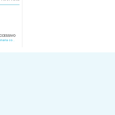
CCESSIVO
Calcio, il Bologna chiude un’annata straordinaria con una sconfitta