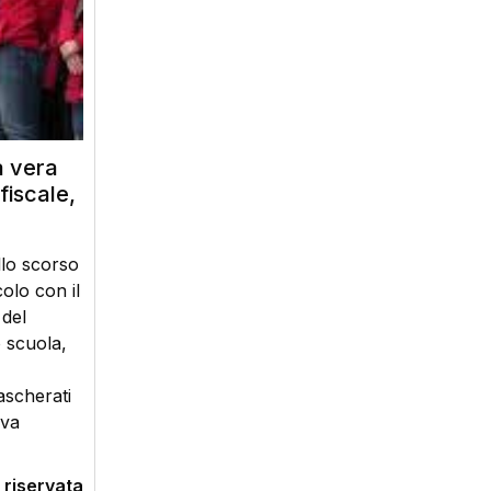
a vera
fiscale,
llo scorso
olo con il
 del
 scuola,
ascherati
iva
 riservata