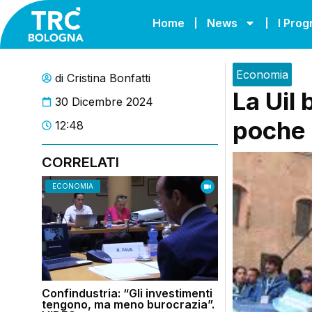
Home
News
I Pro
Economia
di
Cristina Bonfatti
La Uil
30 Dicembre 2024
poche 
12:48
CORRELATI
ECONOMIA
Confindustria: “Gli investimenti
tengono, ma meno burocrazia”.