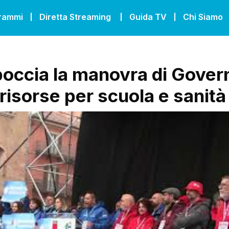
grammi
Diretta Streaming
Guida TV
Chi Siamo
 boccia la manovra di Gover
risorse per scuola e sanità