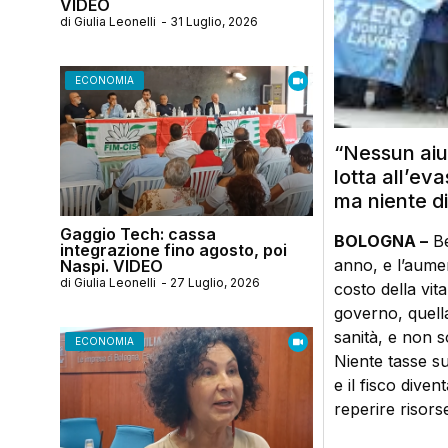
VIDEO
di
Giulia Leonelli
-
31 Luglio, 2026
ECONOMIA
“Nessun aiu
lotta all’eva
ma niente di
Gaggio Tech: cassa
BOLOGNA –
Be
integrazione fino agosto, poi
anno, e l’aumen
Naspi. VIDEO
di
Giulia Leonelli
-
27 Luglio, 2026
costo della vit
governo, quell
sanità, e non s
ECONOMIA
Niente tasse su
e il fisco dive
reperire risors