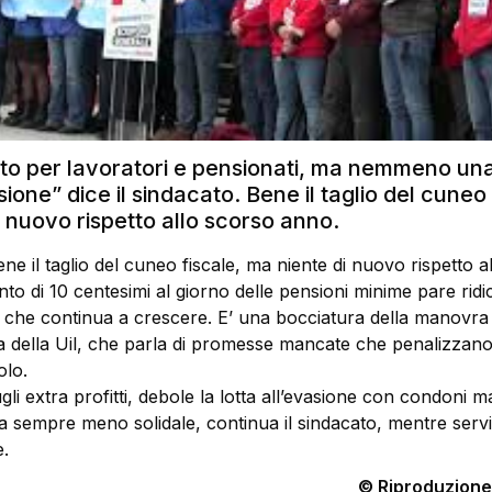
to per lavoratori e pensionati, ma nemmeno un
sione” dice il sindacato. Bene il taglio del cuneo 
 nuovo rispetto allo scorso anno.
ne il taglio del cuneo fiscale, ma niente di nuovo rispetto a
to di 10 centesimi al giorno delle pensioni minime pare ridic
a che continua a crescere. E’ una bocciatura della manovra
a della Uil, che parla di promesse mancate che penalizzano
olo.
gli extra profitti, debole la lotta all’evasione con condoni m
nta sempre meno solidale, continua il sindacato, mentre serv
e.
© Riproduzione