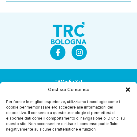
TRMedia
S.r.l.
Gestisci Consenso
Società a socio unico
Per fornire le migliori esperienze, utilizziamo tecnologie come i
Società sottoposta ad attività di direzione e
cookie per memorizzare e/o accedere alle informazioni del
coordinamento da parte di Coop Alleanza 3.0 Soc. Coop.
dispositivo. Il consenso a queste tecnologie ci permetterà di
elaborare dati come il comportamento di navigazione o ID unici su
Sede legale: via Ragazzi del ’99 nr. 51 42124 Reggio Emilia
questo sito. Non acconsentire o ritirare il consenso può influire
(RE)
negativamente su alcune caratteristiche e funzioni.