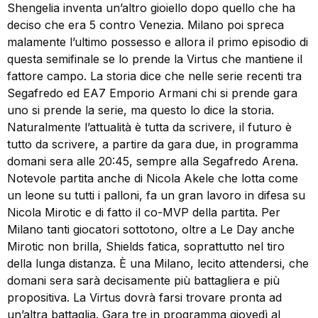
Shengelia inventa un’altro gioiello dopo quello che ha
deciso che era 5 contro Venezia. Milano poi spreca
malamente l’ultimo possesso e allora il primo episodio di
questa semifinale se lo prende la Virtus che mantiene il
fattore campo. La storia dice che nelle serie recenti tra
Segafredo ed EA7 Emporio Armani chi si prende gara
uno si prende la serie, ma questo lo dice la storia.
Naturalmente l’attualità è tutta da scrivere, il futuro è
tutto da scrivere, a partire da gara due, in programma
domani sera alle 20:45, sempre alla Segafredo Arena.
Notevole partita anche di Nicola Akele che lotta come
un leone su tutti i palloni, fa un gran lavoro in difesa su
Nicola Mirotic e di fatto il co-MVP della partita. Per
Milano tanti giocatori sottotono, oltre a Le Day anche
Mirotic non brilla, Shields fatica, soprattutto nel tiro
della lunga distanza. È una Milano, lecito attendersi, che
domani sera sarà decisamente più battagliera e più
propositiva. La Virtus dovrà farsi trovare pronta ad
un’altra battaglia. Gara tre in programma giovedì al