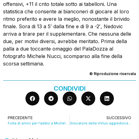
offensivi, +11 il cnto totale sotto ai tabelloni. Una
statistica che consente ai bianconeri di giocare al loro
ritmo preferito e avere la meglio, nonostante il brivido
finale. Sora di 13 a 5′ dalla fine e di 9 a -2′, Nedovic
arriva a tirare per il supplementare. Che nessuna delle
due, per motivi diversi, avrebbe meritato. Prima della
palla a due toccante omaggio del PalaDozza al
fotografo Michele Nucci, scomparso alla fine della
scorsa settimana.
© Riproduzione riservata
CONDIVIDI
PRECEDENTE
SUCCESSIVO
Folla di amici per l’addio a Michele Nucci. Chiesa gremita per il funerale del fotografo. VIDEO
Giocatore della Virtus aggredisce operatrice del 118: Vildoza arrestato e poi liberato