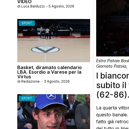
VIDEO
di
Luca Balduzzi
-
5 Agosto, 2026
SPORT
Estra Pistoia Ba
Giornata Pistoia,
Basket, diramato calendario
LBA. Esordio a Varese per la
I bianco
Virtus
di
Redazione
-
3 Agosto, 2026
subito il
(62-86).
SPORT
La quarta vitto
questo banale. L
fatto già retr
del tutto in lin