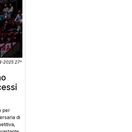
24-2025 27^
no
cessi
n per
ersaria di
titiva,
devastante