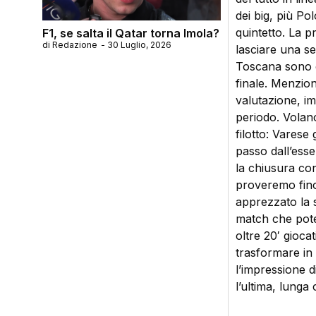
dei big, più Po
quintetto. La p
F1, se salta il Qatar torna Imola?
di
Redazione
-
30 Luglio, 2026
lasciare una se
Toscana sono e
finale. Menzion
valutazione, im
periodo. Volan
filotto: Varese 
passo dall’esser
la chiusura co
proveremo fino
apprezzato la 
match che pote
oltre 20′ gioca
trasformare in
l’impressione d
l’ultima, lunga