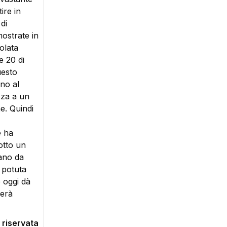
ire in
di
mostrate in
olata
e 20 di
uesto
no al
ezza a un
ne. Quindi
e ha
otto un
ano da
e potuta
 oggi dà
herà
 riservata