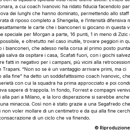
lonara, a cui coach Ivanovic ha ridato fiducia facendolo part
rova dei lunghi che hanno dominato, permettendo allo staff 
rata di riposo completo a Shengelia, e l’intensità difensiva 
sattamente le carte che i bianconeri si giocano in questa v
e speciale per Morgan a parte, 16 punti, 1 in meno di Zizic 
possibile, e oltretutto nel caso inutile, trovare peggiori in q
o i bianconeri, che adesso nella corsa al primo posto punta
già salva da ospitare i casa, Scafati fuori, con i giochi salv
e fatti in negativo per i campani, più vicini alla retrocessio
n Trapani. “Non so se è un vantaggio arrivare primi, ma ci
 alla fine” ha detto un soddisfattissimo coach Ivanovic, ch
serietà con cui la squadra ha prima approcciato e poi cond
va sapere di trappola. In fondo, Forrest e compagni veniv
ti alla pari a Milano, e la loro disperazione si sarebbe anch
 una minaccia. Così non è stato grazie a una Segafredo che
i non voler mollare di un centimetro e da qui alla fine cerc
 consacrazione di un ciclo che va finendo.
© Riproduzione