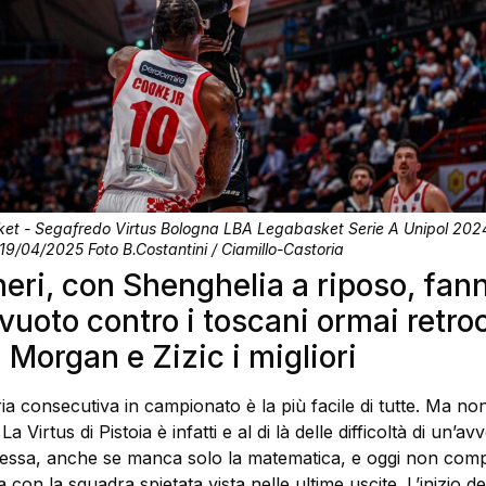
sket - Segafredo Virtus Bologna LBA Legabasket Serie A Unipol 20
 19/04/2025 Foto B.Costantini / Ciamillo-Castoria
neri, con Shenghelia a riposo, fan
 vuoto contro i toscani ormai retro
 Morgan e Zizic i migliori
ria consecutiva in campionato è la più facile di tutte. Ma no
a Virtus di Pistoia è infatti e al di là delle difficoltà di un’avv
ocessa, anche se manca solo la matematica, e oggi non compe
ea con la squadra spietata vista nelle ultime uscite. L’inizio 