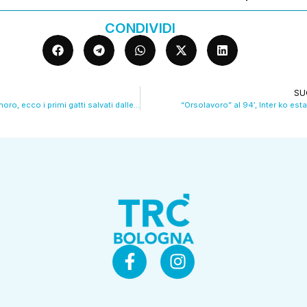
CONDIVIDI
SU
Oasi Felina di Pianoro, ecco i primi gatti salvati dalle violenze nella casa dell’orrore VIDEO
“Orsolavoro” al 94′, Inter ko est