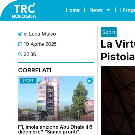
Home
News
I Pro
Sport
di
Luca Muleo
La Vir
19 Aprile 2025
Pistoia
22:36
CORRELATI
SPORT
F1, Imola anzichè Abu Dhabi il 6
dicembre? “Siamo pronti”.