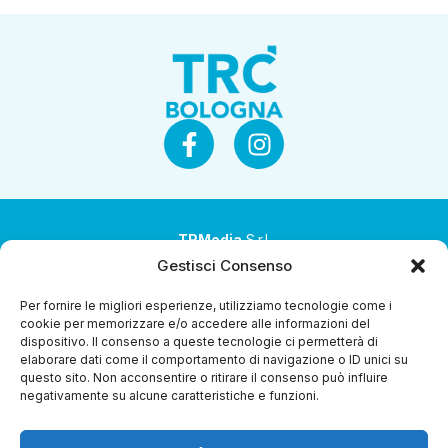
TRMedia
S.r.l.
Gestisci Consenso
Società a socio unico
Per fornire le migliori esperienze, utilizziamo tecnologie come i
Società sottoposta ad attività di direzione e
cookie per memorizzare e/o accedere alle informazioni del
coordinamento da parte di Coop Alleanza 3.0 Soc. Coop.
dispositivo. Il consenso a queste tecnologie ci permetterà di
elaborare dati come il comportamento di navigazione o ID unici su
Sede legale: via Ragazzi del ’99 nr. 51 42124 Reggio Emilia
questo sito. Non acconsentire o ritirare il consenso può influire
(RE)
negativamente su alcune caratteristiche e funzioni.
P.Iva 00651840365