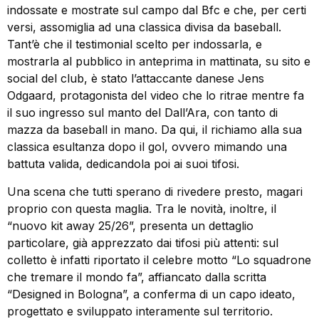
indossate e mostrate sul campo dal Bfc e che, per certi
versi, assomiglia ad una classica divisa da baseball.
Tant’è che il testimonial scelto per indossarla, e
mostrarla al pubblico in anteprima in mattinata, su sito e
social del club, è stato l’attaccante danese Jens
Odgaard, protagonista del video che lo ritrae mentre fa
il suo ingresso sul manto del Dall’Ara, con tanto di
mazza da baseball in mano. Da qui, il richiamo alla sua
classica esultanza dopo il gol, ovvero mimando una
battuta valida, dedicandola poi ai suoi tifosi.
Una scena che tutti sperano di rivedere presto, magari
proprio con questa maglia. Tra le novità, inoltre, il
“nuovo kit away 25/26”, presenta un dettaglio
particolare, già apprezzato dai tifosi più attenti: sul
colletto è infatti riportato il celebre motto “Lo squadrone
che tremare il mondo fa”, affiancato dalla scritta
“Designed in Bologna”, a conferma di un capo ideato,
progettato e sviluppato interamente sul territorio.