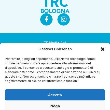
TRMedia
S.r.l.
Gestisci Consenso
Società a socio unico
Per fornire le migliori esperienze, utilizziamo tecnologie come i
Società sottoposta ad attività di direzione e
cookie per memorizzare e/o accedere alle informazioni del
coordinamento da parte di Coop Alleanza 3.0 Soc. Coop.
dispositivo. Il consenso a queste tecnologie ci permetterà di
elaborare dati come il comportamento di navigazione o ID unici su
Sede legale: via Ragazzi del ’99 nr. 51 42124 Reggio Emilia
questo sito. Non acconsentire o ritirare il consenso può influire
(RE)
negativamente su alcune caratteristiche e funzioni.
P.Iva 00651840365
Accetta
Capitale sociale € 1.040.000 i.v.
Home
I Programmi
Diretta Streaming
Guida Tv
Chi
Nega