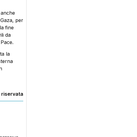
a anche
 Gaza, per
la fine
li da
 Pace.
ta la
sterna
n
 riservata