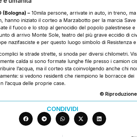
e e umanità
(Bologna) –
10mila persone, arrivate in auto, in treno, m
, hanno iniziato il corteo a Marzabotto per la marcia Save
sate il fuoco e lo stop al genocidio del popolo palestinese e 
unto di arrivo Monte Sole, teatro del più grave eccidio di civi
ppe nazifasciste e per questo luogo simbolo di Resistenza e
omplici le strade strette, si snoda per diversi chilometri. Vis
amente calda si sono formate lunghe file presso i camion ci
istribuire l’acqua, ma il corteo sta coinvolgendo anche chi no
tamente: si vedono residenti che riempiono le borracce dei
n l’acqua delle proprie case.
© Riproduzione
CONDIVIDI