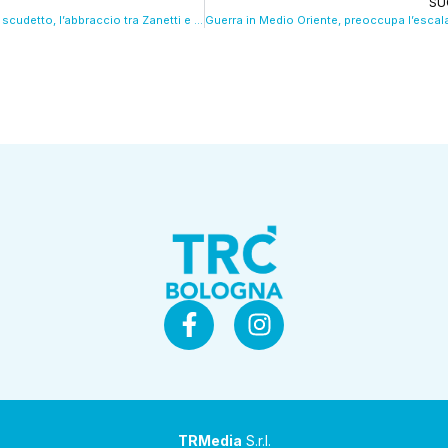
SU
La Virtus verso lo scudetto, l’abbraccio tra Zanetti e Gherardi. VIDEO
TRMedia
S.r.l.