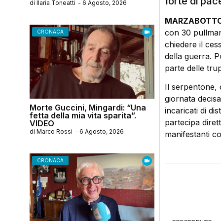
forte di pac
di
Ilaria Toneatti
-
6 Agosto, 2026
MARZABOTTO 
con 30 pullman
CRONACA
chiedere il ces
della guerra. P
parte delle tru
Il serpentone, c
giornata decis
Morte Guccini, Mingardi: “Una
incaricati di d
fetta della mia vita sparita”.
partecipa diret
VIDEO
di
Marco Rossi
-
6 Agosto, 2026
manifestanti co
CRONACA