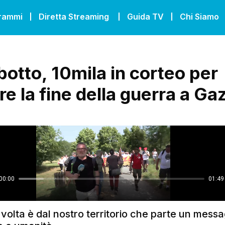
grammi
Diretta Streaming
Guida TV
Chi Siamo
otto, 10mila in corteo per
e la fine della guerra a Ga
olta è dal nostro territorio che parte un messa