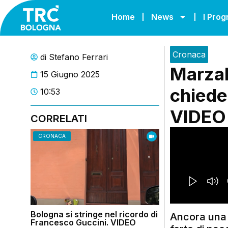
Home
News
I Pro
Cronaca
di
Stefano Ferrari
Marzab
15 Giugno 2025
chieder
10:53
VIDEO
CORRELATI
CRONACA
Bologna si stringe nel ricordo di
Ancora una v
Francesco Guccini. VIDEO