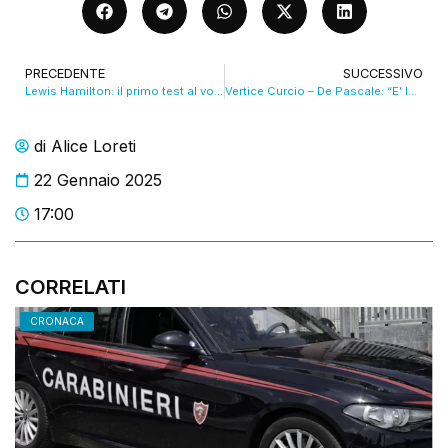
PRECEDENTE
SUCCESSIVO
Lewis Hamilton: il primo test al volante della Ferrari a Fiorano
Vertice Curcio – De Pascale: “E’ Iniziato il lavoro per portare struttura commissariale anche qui”
di
Alice Loreti
22 Gennaio 2025
17:00
CORRELATI
CRONACA