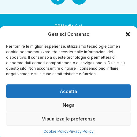
TRMedia
S.r.l.
Gestisci Consenso
Società a socio unico
Per fornire le migliori esperienze, utilizziamo tecnologie come i
Società sottoposta ad attività di direzione e
cookie per memorizzare e/o accedere alle informazioni del
coordinamento da parte di Coop Alleanza 3.0 Soc. Coop.
dispositivo. Il consenso a queste tecnologie ci permetterà di
elaborare dati come il comportamento di navigazione o ID unici su
Sede legale: via Ragazzi del ’99 nr. 51 42124 Reggio Emilia
questo sito. Non acconsentire o ritirare il consenso può influire
(RE)
negativamente su alcune caratteristiche e funzioni.
P.Iva 00651840365
Accetta
Capitale sociale € 1.040.000 i.v.
Home
I Programmi
Diretta Streaming
Guida Tv
Chi
Nega
Siamo
Contatti
Gerenza
Whistleblowing
Visualizza le preferenze
Cookie Policy
Privacy Policy
Riproduzione Riservata – Copyright © 2024