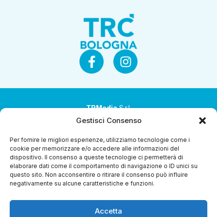
TRMedia
S.r.l.
Gestisci Consenso
Società a socio unico
Per fornire le migliori esperienze, utilizziamo tecnologie come i
Società sottoposta ad attività di direzione e
cookie per memorizzare e/o accedere alle informazioni del
coordinamento da parte di Coop Alleanza 3.0 Soc. Coop.
dispositivo. Il consenso a queste tecnologie ci permetterà di
elaborare dati come il comportamento di navigazione o ID unici su
Sede legale: via Ragazzi del ’99 nr. 51 42124 Reggio Emilia
questo sito. Non acconsentire o ritirare il consenso può influire
(RE)
negativamente su alcune caratteristiche e funzioni.
P.Iva 00651840365
Accetta
Capitale sociale € 1.040.000 i.v.