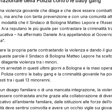
nazionale della Polizia contro le baby gang
a violenza giovanile che dilaga e che deve essere combat
o, ma anche con tanta prevenzione e con una comunità att
 modalità che il Sindaco di Bologna Matteo Lepore e l’Asses
Ara reputano le più giuste per contrastare la criminalità tra
ucativa – ha affermato Daniele Ara appellandosi al Governo
a”.
re la propria parte contrastando la violenza e dando il giu
ueste parole il Sindaco di Bologna Matteo Lepore ha scelto
ilagante violenza tra i minori.
ni arrestati in questi ultimi giorni a Bologna e la maxi oper
 Polizia contro le baby gang e la criminalità giovanile ha po
esti tra i quali 13 minorenni.
un disagio familiare o di una mancata integrazione, la viole
essere contrastata anche grazie alla collaborazione di divers
ativo all’ambiente familiare, dalle istituzioni alle forze dell’o
tà deve sentirsi coinvolta e avere un occhio vigile sui giovan