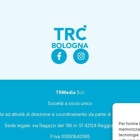
TRMedia
S.r.l.
Società a socio unico
ta ad attività di direzione e coordinamento da parte di Coop Allean
Per fornire
Sede legale: via Ragazzi del ’99 nr. 51 42124 Reggio Emilia (RE)
memorizzare
tecnologie 
P.Iva 00651840365