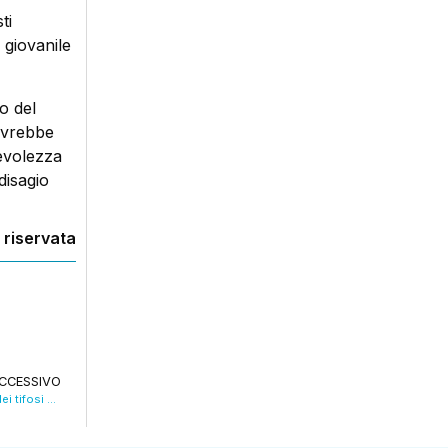
ti
 giovanile
o del
ovrebbe
pevolezza
disagio
 riservata
CCESSIVO
Il Bologna batte il Milan al Dall’Ara, la gioia dei tifosi nelle INTERVISTE