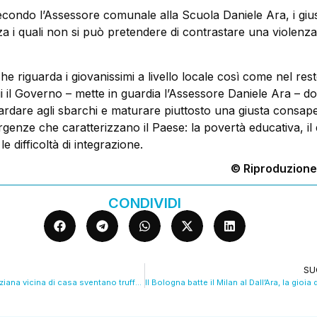
econdo l’Assessore comunale alla Scuola Daniele Ara, i gius
za i quali non si può pretendere di contrastare una violenza
 riguarda i giovanissimi a livello locale così come nel rest
i il Governo – mette in guardia l’Assessore Daniele Ara – d
uardare agli sbarchi e maturare piuttosto una giusta consa
genze che caratterizzano il Paese: la povertà educativa, il 
le difficoltà di integrazione.
© Riproduzione
CONDIVIDI
SU
Una 97enne e l’anziana vicina di casa sventano truffa del finto carabiniere