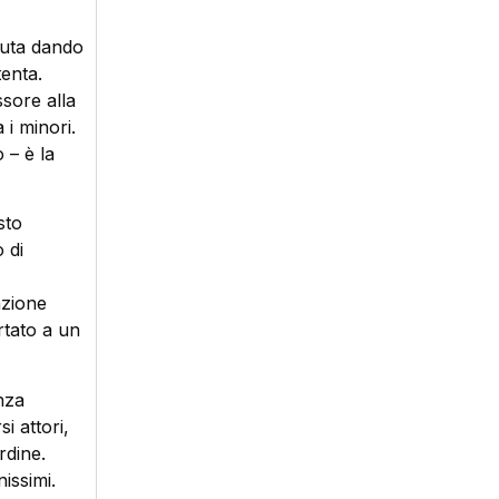
tuta dando
enta.
sore alla
 i minori.
 – è la
sto
 di
azione
rtato a un
nza
i attori,
rdine.
issimi.