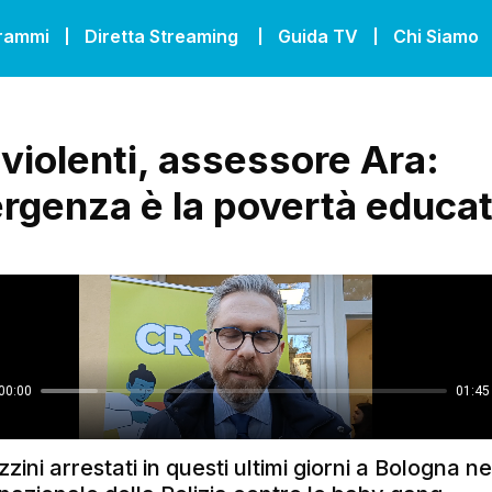
grammi
Diretta Streaming
Guida TV
Chi Siamo
 violenti, assessore Ara:
rgenza è la povertà educat
zini arrestati in questi ultimi giorni a Bologna n