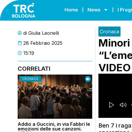
Home
News
I Pro
Cronaca
di
Giulia Leonelli
Minori
28 Febbraio 2025
“L’eme
15:19
VIDEO
CORRELATI
CRONACA
Addio a Guccini, in via Fabbri le
Ben 7 i ragaz
emozioni delle sue canzoni.