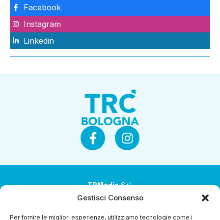
Facebook
Instagram
Linkedin
TRMedia
S.r.l.
Gestisci Consenso
Società a socio unico
Per fornire le migliori esperienze, utilizziamo tecnologie come i
Società sottoposta ad attività di direzione e