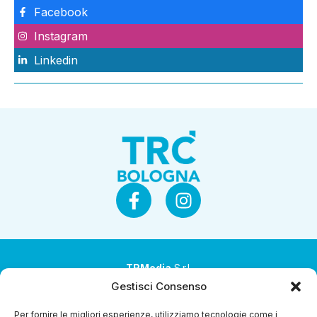
Facebook
Instagram
Linkedin
TRMedia
S.r.l.
Gestisci Consenso
Società a socio unico
Per fornire le migliori esperienze, utilizziamo tecnologie come i