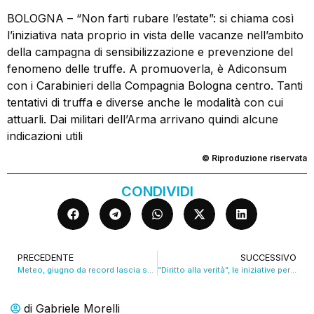
BOLOGNA – “Non farti rubare l’estate”: si chiama così
l’iniziativa nata proprio in vista delle vacanze nell’ambito
della campagna di sensibilizzazione e prevenzione del
fenomeno delle truffe. A promuoverla, è Adiconsum
con i Carabinieri della Compagnia Bologna centro. Tanti
tentativi di truffa e diverse anche le modalità con cui
attuarli. Dai militari dell’Arma arrivano quindi alcune
indicazioni utili
© Riproduzione riservata
CONDIVIDI
PRECEDENTE
SUCCESSIVO
Meteo, giugno da record lascia senza fiato. Domani attesi 38 gradi. VIDEO
“Diritto alla verità”, le iniziative per la Strage di Ustica 45 anni dopo. VIDEO
di
Gabriele Morelli