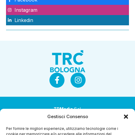
Instagram
Linkedin
TRMedia
S.r.l.
Gestisci Consenso
Società a socio unico
Per fornire le migliori esperienze, utilizziamo tecnologie come i
Società sottoposta ad attività di direzione e
cookie per memorizzare e/o accedere alle informazioni del