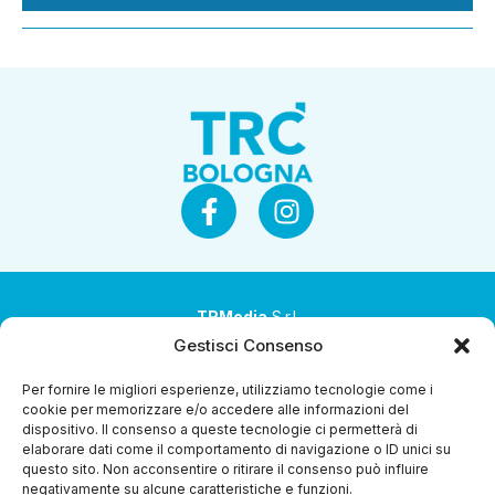
TRMedia
S.r.l.
Gestisci Consenso
Società a socio unico
Per fornire le migliori esperienze, utilizziamo tecnologie come i
Società sottoposta ad attività di direzione e
cookie per memorizzare e/o accedere alle informazioni del
coordinamento da parte di Coop Alleanza 3.0 Soc. Coop.
dispositivo. Il consenso a queste tecnologie ci permetterà di
elaborare dati come il comportamento di navigazione o ID unici su
Sede legale: via Ragazzi del ’99 nr. 51 42124 Reggio Emilia
questo sito. Non acconsentire o ritirare il consenso può influire
(RE)
negativamente su alcune caratteristiche e funzioni.