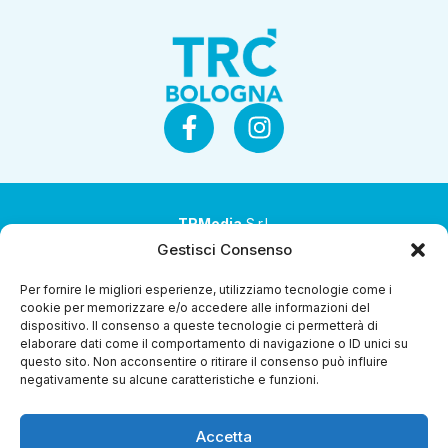
TRMedia
S.r.l.
Gestisci Consenso
Società a socio unico
Per fornire le migliori esperienze, utilizziamo tecnologie come i
Società sottoposta ad attività di direzione e
cookie per memorizzare e/o accedere alle informazioni del
coordinamento da parte di Coop Alleanza 3.0 Soc. Coop.
dispositivo. Il consenso a queste tecnologie ci permetterà di
elaborare dati come il comportamento di navigazione o ID unici su
Sede legale: via Ragazzi del ’99 nr. 51 42124 Reggio Emilia
questo sito. Non acconsentire o ritirare il consenso può influire
(RE)
negativamente su alcune caratteristiche e funzioni.
P.Iva 00651840365
Accetta
Capitale sociale € 1.040.000 i.v.