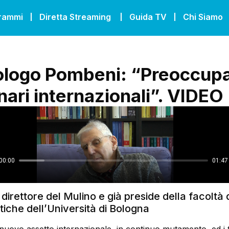
grammi
Diretta Streaming
Guida TV
Chi Siamo
itologo Pombeni: “Preoccup
nari internazionali”. VIDEO
l direttore del Mulino e già preside della facoltà 
tiche dell’Università di Bologna