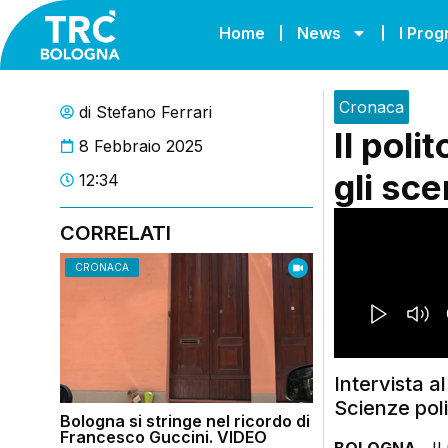
Home
News
I Pro
Cronaca
di
Stefano Ferrari
Il pol
8 Febbraio 2025
gli sce
12:34
CORRELATI
CRONACA
Intervista a
Scienze poli
Bologna si stringe nel ricordo di
Francesco Guccini. VIDEO