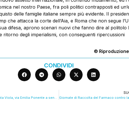
 nuovo assetto internazionale, in continuo mutamento, ed i 
mica nel nostro Paese, fra poli politici contrapposti ed un’
quisto delle famiglie italiane sempre più evidente. Il presiden
p che attacca la corte dell’Aia, e Roma che non segue l’
sua difesa, aprono scenari nuovi che fanno dire al politol
e ritorno degli imperialismi, con conseguenti ripercussioni
© Riproduzione
CONDIVIDI
SU
Lavori tram in Santa Viola, via Emilia Ponente a senso unico