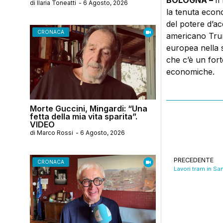
BOLOGNA –
Il
di
Ilaria Toneatti
-
6 Agosto, 2026
la tenuta econo
del potere d’ac
CRONACA
americano Trum
europea nella 
che c’è un fort
economiche.
Morte Guccini, Mingardi: “Una
fetta della mia vita sparita”.
VIDEO
di
Marco Rossi
-
6 Agosto, 2026
PRECEDENTE
CRONACA