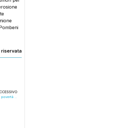
timori per
erosione
te
Unione
o Pombeni
 riservata
CCESSIVO
Giornate di Raccolta del Farmaco contro la povertà sanitaria