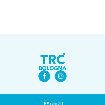
TRMedia
S.r.l.