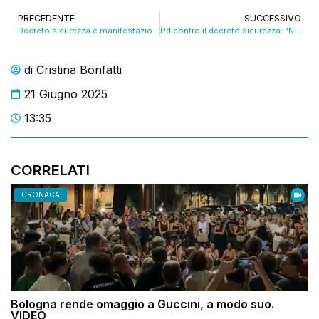
PRECEDENTE
SUCCESSIVO
Decreto sicurezza e manifestazione delle tute blu, botta e risposta tra FdI e Pd. VIDEO
Pd contro il decreto sicurezza: “Non si può limitare il dissenso”. VIDEO
di
Cristina Bonfatti
21 Giugno 2025
13:35
CORRELATI
CRONACA
Bologna rende omaggio a Guccini, a modo suo.
VIDEO