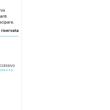
nni
anti
tecipare.
 riservata
CCESSIVO
Omicidio del capotreno, in stazione la protesta e il dolore dei ferrovieri. VIDEO