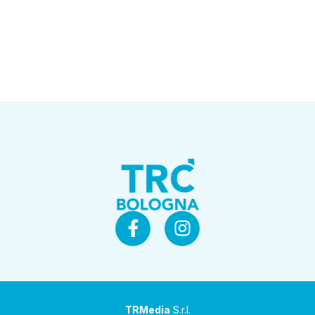
TRMedia
S.r.l.