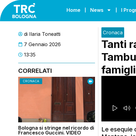
Home
News
I Pro
Cronaca
di
Ilaria Toneatti
Tanti r
7 Gennaio 2026
Tambur
13:35
famigl
CORRELATI
CRONACA
Bologna si stringe nel ricordo di
Le esequie d
Francesco Guccini. VIDEO