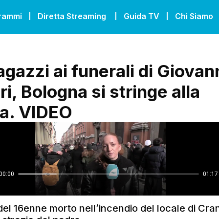
grammi
Diretta Streaming
Guida TV
Chi Siamo
agazzi ai funerali di Giovan
i, Bologna si stringe alla
ia. VIDEO
el 16enne morto nell’incendio del locale di Cra