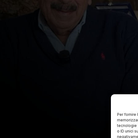
Per fornire
memorizzare
tecnologie 
o ID unici s
negativamen