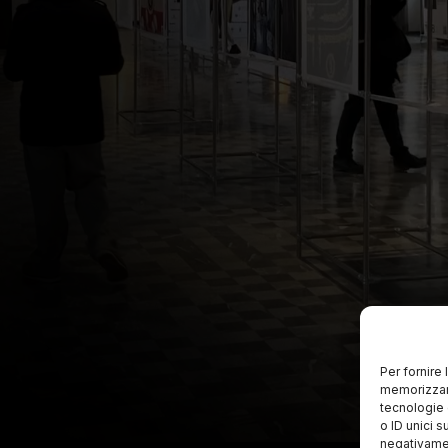
Per fornire
memorizzare
tecnologie 
o ID unici s
negativamen