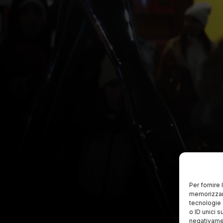
Per fornire
memorizzare
tecnologie 
o ID unici s
negativamen