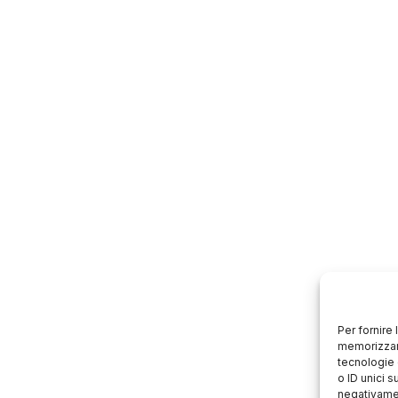
Per fornire
memorizzare
tecnologie 
o ID unici s
negativamen