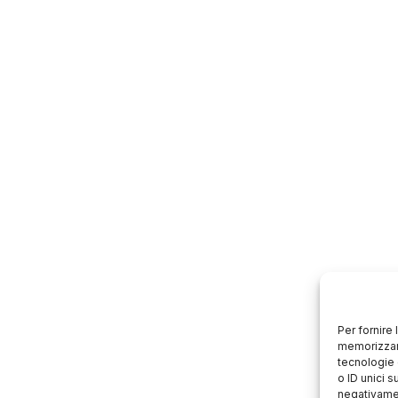
Per fornire
memorizzare
tecnologie 
o ID unici s
negativamen