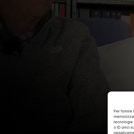
Per fornire
memorizzare
tecnologie 
o ID unici s
negativamen