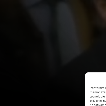
Per fornire
memorizzare
tecnologie 
o ID unici s
negativamen