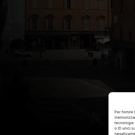
Per fornire
memorizzare
tecnologie 
o ID unici s
negativamen