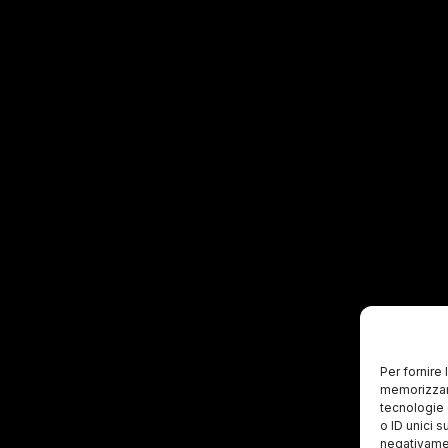
Per fornire
memorizzare
tecnologie 
o ID unici s
negativamen