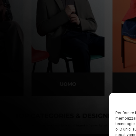
Per fornire
memorizzare
tecnologie 
o ID unici s
negativamen