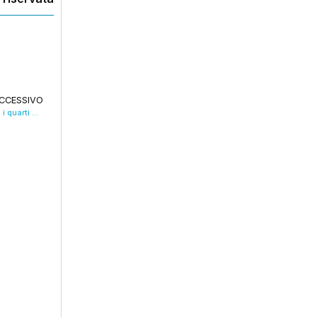
CCESSIVO
La Virtus passa a Trento e riprende in mano i quarti di playoff