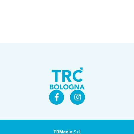
TRMedia
S.r.l.