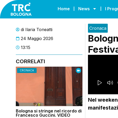
Home
News
I Pro
Cronaca
di
Ilaria Toneatti
Bologna
24 Maggio 2026
Festiv
13:15
CORRELATI
CRONACA
Nel weeken
manifestazi
Bologna si stringe nel ricordo di
Francesco Guccini. VIDEO