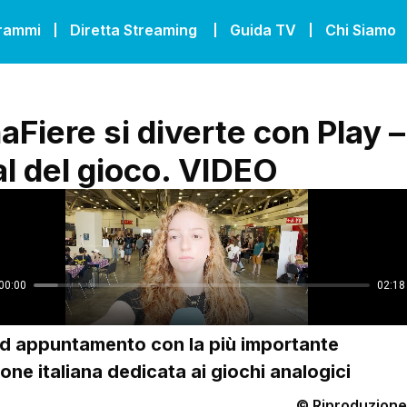
grammi
Diretta Streaming
Guida TV
Chi Siamo
Fiere si diverte con Play – 
al del gioco. VIDEO
d appuntamento con la più importante
one italiana dedicata ai giochi analogici
© Riproduzione