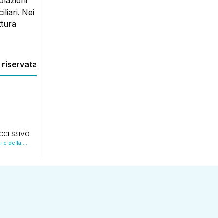
olazioni
liari. Nei
ttura
 riservata
CCESSIVO
Tram: da lunedì 17 al via i lavori tra via Ducati e della Salute