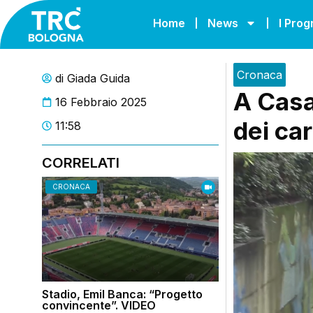
Home
News
I Pro
Cronaca
di
Giada Guida
A Casa
16 Febbraio 2025
dei car
11:58
CORRELATI
CRONACA
Stadio, Emil Banca: “Progetto
convincente”. VIDEO