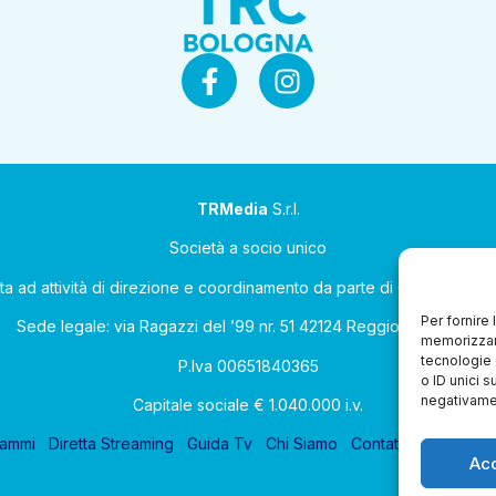
TRMedia
S.r.l.
Società a socio unico
ta ad attività di direzione e coordinamento da parte di Coop Allean
Per fornire
Sede legale: via Ragazzi del ’99 nr. 51 42124 Reggio Emilia (RE)
memorizzare
tecnologie 
P.Iva 00651840365
o ID unici s
negativamen
Capitale sociale € 1.040.000 i.v.
rammi
Diretta Streaming
Guida Tv
Chi Siamo
Contatti
Gerenza
Ac