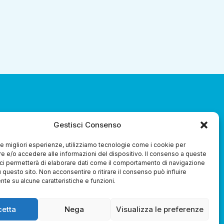
Gestisci Consenso
za 3.0 Soc. Coop.
 le migliori esperienze, utilizziamo tecnologie come i cookie per
 e/o accedere alle informazioni del dispositivo. Il consenso a queste
ci permetterà di elaborare dati come il comportamento di navigazione
u questo sito. Non acconsentire o ritirare il consenso può influire
te su alcune caratteristiche e funzioni.
Whistleblowing
cetta
Nega
Visualizza le preferenze