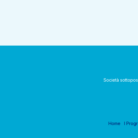
Società sottopos
Home
I Prog