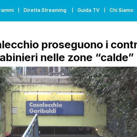
grammi
Diretta Streaming
Guida TV
Chi Siamo
lecchio proseguono i contro
abinieri nelle zone “calde”