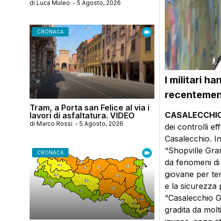
di
Luca Muleo
-
5 Agosto, 2026
CRONACA
I militari h
recentement
Tram, a Porta san Felice al via i
CASALECCHIO 
lavori di asfaltatura. VIDEO
di
Marco Rossi
-
5 Agosto, 2026
dei controlli e
Casalecchio. In 
“Shopville Gra
CRONACA
da fenomeni di 
giovane per ten
e la sicurezza 
“Casalecchio Ga
gradita da molt