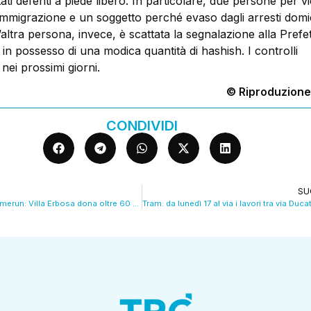
ati deferiti a piede libero. In particolare, due persone per vi
l’immigrazione e un soggetto perché evaso dagli arresti domici
’altra persona, invece, è scattata la segnalazione alla Prefe
in possesso di una modica quantità di hashish. I controlli
ei prossimi giorni.
© Riproduzione
CONDIVIDI
SU
Da Bologna al Camerun: Villa Erbosa dona oltre 60 apparecchiature. VIDEO