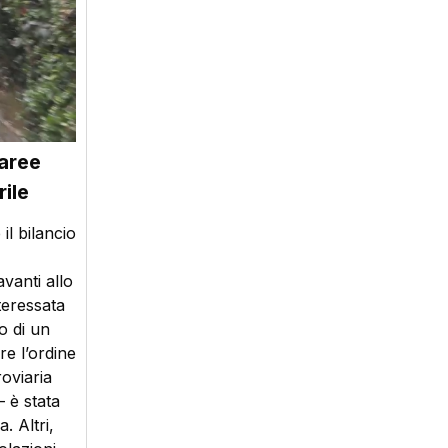
 aree
ile
 il bilancio
avanti allo
teressata
o di un
re l’ordine
oviaria
– è stata
. Altri,