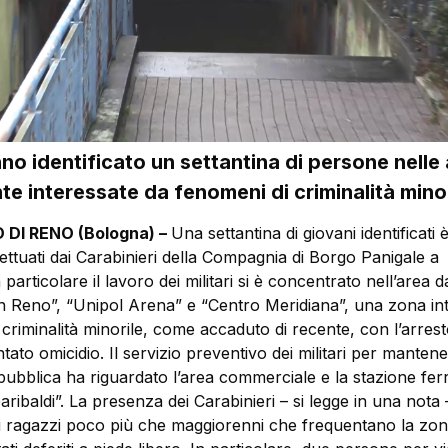
anno identificato un settantina di persone nelle
e interessate da fenomeni di criminalità minor
DI RENO (Bologna) –
Una settantina di giovani identificati è
ffettuati dai Carabinieri della Compagnia di Borgo Panigale a
particolare il lavoro dei militari si è concentrato nell’area d
n Reno”, “Unipol Arena” e “Centro Meridiana”, una zona in
criminalità minorile, come accaduto di recente, con l’arrest
tato omicidio. Il servizio preventivo dei militari per mantene
pubblica ha riguardato l’area commerciale e la stazione ferr
ribaldi”. La presenza dei Carabinieri – si legge in una nota 
i ragazzi poco più che maggiorenni che frequentano la zona